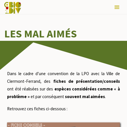
août 2026
L
M
M
J
V
S
D
LES MAL AIMÉS
1
2
3
4
5
6
7
8
9
10
11
12
13
14
15
16
17
18
19
20
21
22
23
24
25
26
27
28
29
30
31
Dans le cadre d’une convention de la LPO avec la Ville de
Clermont-Ferrand, des
fiches de présentation/conseils
« Sep
ont été réalisées sur des
espèces considérées comme « à
problème »
et par conséquent
souvent mal aimées
.
Retrouvez ces fiches ci-dessous :