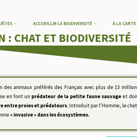
août 2026
UÊTES
ACCUEILLIR LA BIODIVERSITÉ
À LA CARTE
L
M
M
J
V
S
D
 : CHAT ET BIODIVERSITÉ
1
2
3
4
5
6
7
8
9
10
11
12
13
14
15
16
17
18
19
20
21
22
23
24
25
26
27
28
29
30
31
n des animaux préférés des Français avec plus de 13 million
asse en font un
prédateur de la petite faune sauvage
et doi
« Sep
bre entre proies et prédateurs
. Introduit par l’Homme, le ch
comme
« invasive » dans les écosystèmes.