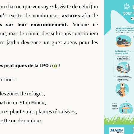
n chat ou que vous ayez la visite de celui (ou
qu’il existe de nombreuses
astuces
afin de
ts sur leur environnement.
Aucune ne
ue, mais le cumul des solutions contribuera
re jardin devienne un guet-apens pour les
s pratiques de la LPO :
ici
!
utions :
des zones de refuges,
Chat ou un Stop Minou,
 » et planter des plantes répulsives,
chette ou de couleur,