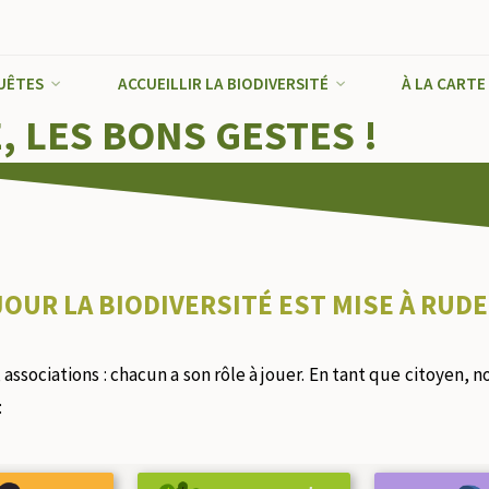
août 2026
UÊTES
ACCUEILLIR LA BIODIVERSITÉ
À LA CARTE
L
M
M
J
V
S
D
, LES BONS GESTES !
1
2
3
4
5
6
7
8
9
10
11
12
13
14
15
16
17
18
19
20
21
22
23
24
25
26
27
28
29
30
OUR LA BIODIVERSITÉ EST MISE À RUD
31
« Sep
, associations : chacun a son rôle à jouer. En tant que citoyen, 
: