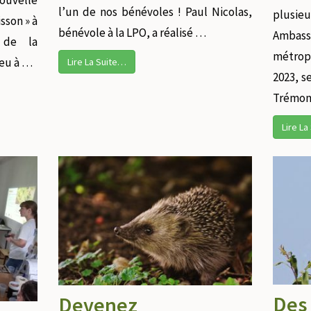
uvelle
l’un de nos bénévoles ! Paul Nicolas,
plusi
sson » à
bénévole à la LPO, a réalisé …
Ambas
s de la
métrop
ieu à …
Lire La Suite…
2023, s
Trémon
Lire L
Des
Devenez