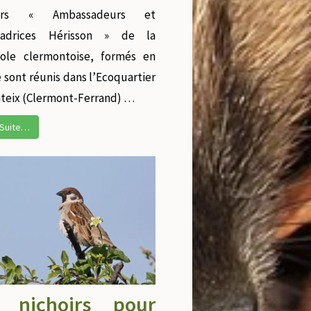
eurs « Ambassadeurs et
sadrices Hérisson » de la
ole clermontoise, formés en
e sont réunis dans l’Ecoquartier
teix (Clermont-Ferrand) …
a Suite…
 nichoirs pour