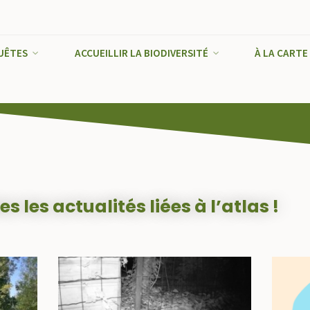
août 2026
UÊTES
ACCUEILLIR LA BIODIVERSITÉ
À LA CARTE
L
M
M
J
V
S
D
1
2
3
4
5
6
7
8
9
10
11
12
13
14
15
16
17
18
19
20
21
22
23
24
25
26
27
28
29
30
31
es les actualités liées à l’atlas !
« Sep