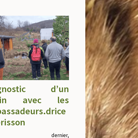
agnostic d’un
rdin avec les
assadeurs.drice
érisson
medi dernier,