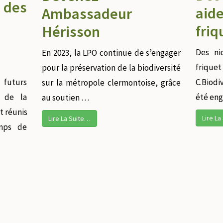
des
aid
Ambassadeur
friq
Hérisson
Des ni
En 2023, la LPO continue de s’engager
frique
pour la préservation de la biodiversité
C.Biodi
futurs
sur la métropole clermontoise, grâce
été en
» de la
au soutien …
t réunis
Lire L
Lire La Suite…
mps de