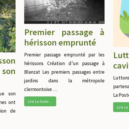
Premier passage à
hérisson emprunté
Lut
Premier passage emprunté par les
sson
cavi
hérissons Création d’un passage à
son
Blanzat Les premiers passages entre
Luttons
jardins dans la métropole
partena
clermontoise …
nue son
La Post
Lire La Suite…
nes ont
Lire L
tion de