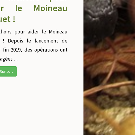
er le Moineau
uet !
choirs pour aider le Moineau
t ! Depuis le lancement de
v fin 2019, des opérations ont
gagées …
a Suite…