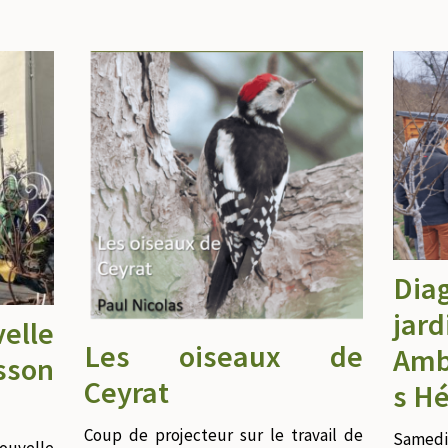
Di
ja
lle
Les oiseaux de
Amb
sson
Ceyrat
s H
Coup de projecteur sur le travail de
Sa