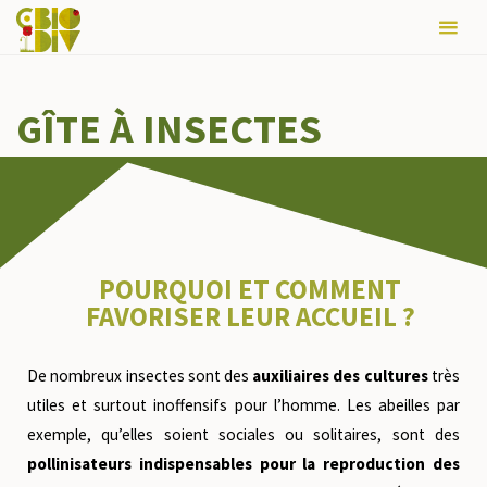
août 2026
L
M
M
J
V
S
D
GÎTE À INSECTES
1
2
3
4
5
6
7
8
9
10
11
12
13
14
15
16
17
18
19
20
21
22
23
24
25
26
27
28
29
30
31
POURQUOI ET COMMENT
FAVORISER LEUR ACCUEIL ?
« Sep
De nombreux insectes sont des
auxiliaires des cultures
très
utiles et surtout inoffensifs pour l’homme. Les abeilles par
exemple, qu’elles soient sociales ou solitaires, sont des
pollinisateurs indispensables pour la reproduction des