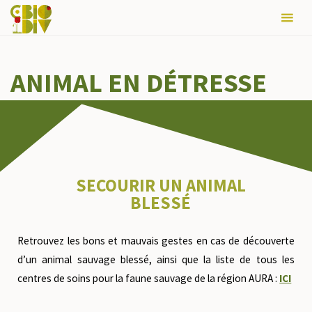
août 2026
L
M
M
J
V
S
D
ANIMAL EN DÉTRESSE
1
2
3
4
5
6
7
8
9
10
11
12
13
14
15
16
17
18
19
20
21
22
23
24
25
26
27
28
29
30
31
SECOURIR UN ANIMAL
BLESSÉ
« Sep
Retrouvez les bons et mauvais gestes en cas de découverte
d’un animal sauvage blessé, ainsi que la liste de tous les
centres de soins pour la faune sauvage de la région AURA :
ICI